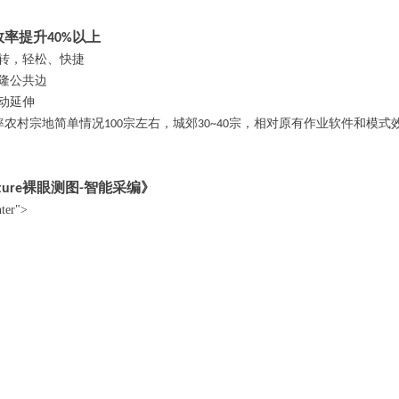
效率提升
以上
40%
转，轻松、快捷
隆公共边
动延伸
率农村宗地简单情况
宗左右，城郊
宗，相对原有作业软件和模式
100
30~40
裸眼测图
智能采编》
ture
-
nter">