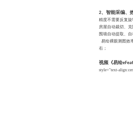
、智能采编、
2
精度不需要反复旋
房屋自动裁切、克
围墙自动提取、自
易绘裸眼测图效
右；
视频《易绘
eFea
style="text-align:ce