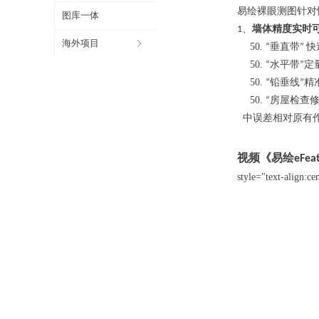
易绘裸眼测图针对
图库一体
、
墙体精度实时
1
海外项目
ꁕ
垂直带
快
“
”
水平带
定
“
”
铅垂线
精
“
”
房屋检查
“
中误差相对原有
视频《易绘
eFea
style="text-align:ce