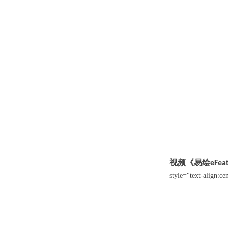
视频《易绘
eFea
style="text-align:ce