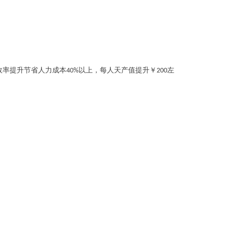
效率提升节省人力成本
以上，每人天产值提升￥
左
40%
200