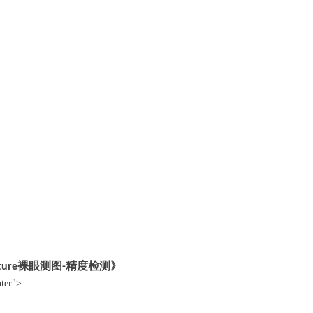
裸眼测图
精度检测》
ture
-
nter">