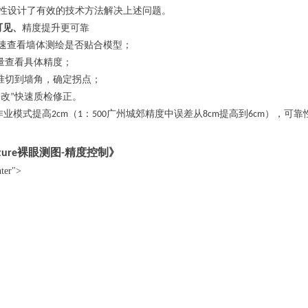
性设计了有效的技术方法解决上述问题。
可见、
精度提升更可靠
速
查看墙体测绘是否贴合模型；
量查看具体精度；
准切到墙角，确定拐点；
修改
快速质检
修正
。
”
作业模式提高
（
：
广州城郊精度中误差从
提高到
），可靠
2cm
1
500
8cm
6cm
裸眼测图
精度控制》
ture
-
nter">