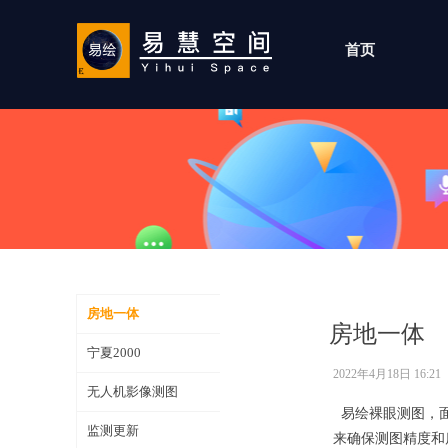
首页
房地一体
房地一体
宁夏2000
2022年4月18日
16:21
无人机影像测图
易绘裸眼测图，面
监测更新
来确保测图精度和