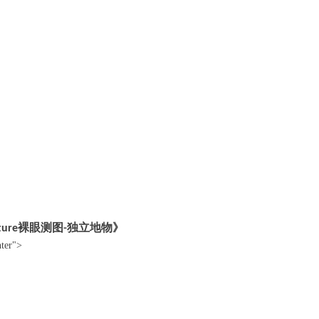
裸眼测图
独立地物》
ture
-
nter">