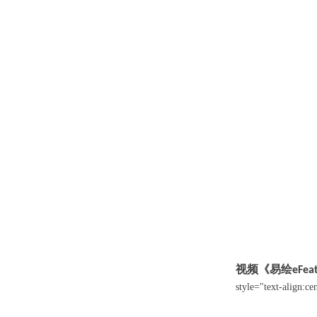
视频《易绘
eFea
style="text-align:ce